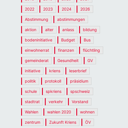
2022
2023
2024
2026
Abstimmung
abstimmungen
aktion
alter
anlass
bildung
bodeninitiative
Budget
Bus
einwohnerrat
finanzen
flüchtling
gemeinderat
Gesundheit
GV
initiative
kriens
leserbrief
politik
protokoll
präsidium
schule
spkriens
spschweiz
stadtrat
verkehr
Vorstand
Wahlen
wahlen 2020
wohnen
zentrum
Zukunft Kriens
ÖV