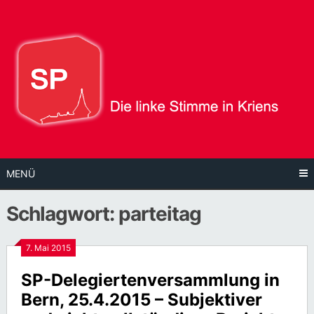
Direkt
zum
Inhalt
MENÜ
Schlagwort:
parteitag
7. Mai 2015
SP-Delegiertenversammlung in
Bern, 25.4.2015 – Subjektiver