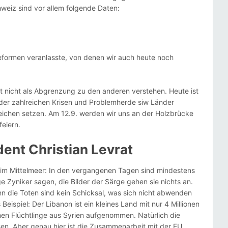
chweiz sind vor allem folgende Daten:
Reformen veranlasste, von denen wir auch heute noch
rt nicht als Abgrenzung zu den anderen verstehen. Heute ist
der zahlreichen Krisen und Problemherde siw Länder
eichen setzen. Am 12.9. werden wir uns an der Holzbrücke
feiern.
ent Christian Levrat
n im Mittelmeer: In den vergangenen Tagen sind mindestens
niker sagen, die Bilder der Särge gehen sie nichts an.
enn die Toten sind kein Schicksal, was sich nicht abwenden
Beispiel: Der Libanon ist ein kleines Land mit nur 4 Millionen
nen Flüchtlinge aus Syrien aufgenommen. Natürlich die
sen. Aber genau hier ist die Zusammenarbeit mit der EU