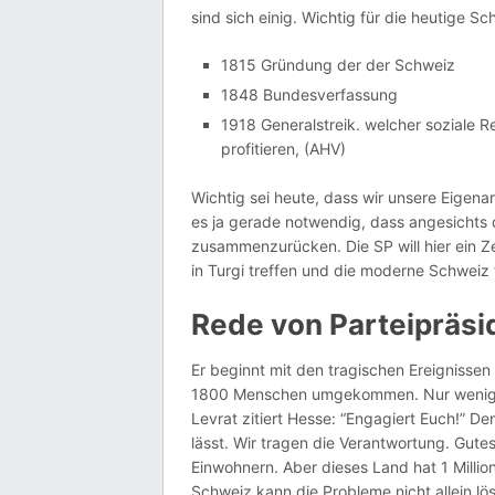
sind sich einig. Wichtig für die heutige S
1815 Gründung der der Schweiz
1848 Bundesverfassung
1918 Generalstreik. welcher soziale 
profitieren, (AHV)
Wichtig sei heute, dass wir unsere Eigena
es ja gerade notwendig, dass angesichts 
zusammenzurücken. Die SP will hier ein Z
in Turgi treffen und die moderne Schweiz 
Rede von Parteipräsid
Er beginnt mit den tragischen Ereignisse
1800 Menschen umgekommen. Nur wenige Zy
Levrat zitiert Hesse: “Engagiert Euch!” D
lässt. Wir tragen die Verantwortung. Gutes 
Einwohnern. Aber dieses Land hat 1 Millio
Schweiz kann die Probleme nicht allein lö