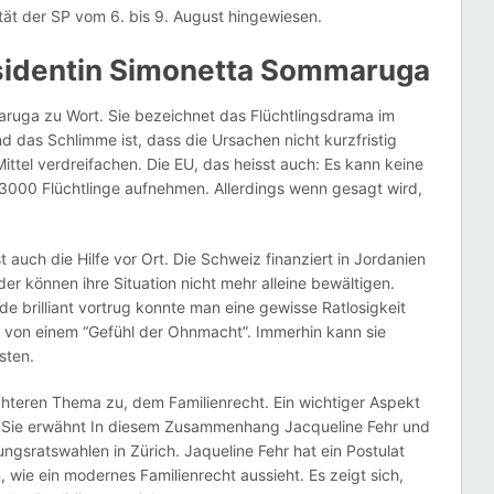
tät der SP vom 6. bis 9. August hingewiesen.
identin Simonetta Sommaruga
uga zu Wort. Sie bezeichnet das Flüchtlingsdrama im
Und das Schlimme ist, dass die Ursachen nicht kurzfristig
Mittel verdreifachen. Die EU, das heisst auch: Es kann keine
 3000 Flüchtlinge aufnehmen. Allerdings wenn gesagt wird,
st auch die Hilfe vor Ort. Die Schweiz finanziert in Jordanien
r können ihre Situation nicht mehr alleine bewältigen.
brilliant vortrug konnte man eine gewisse Ratlosigkeit
von einem “Gefühl der Ohnmacht”. Immerhin kann sie
sten.
chteren Thema zu, dem Familienrecht. Ein wichtiger Aspekt
ng. Sie erwähnt In diesem Zusammenhang Jacqueline Fehr und
rungsratswahlen in Zürich. Jaqueline Fehr hat ein Postulat
, wie ein modernes Familienrecht aussieht. Es zeigt sich,