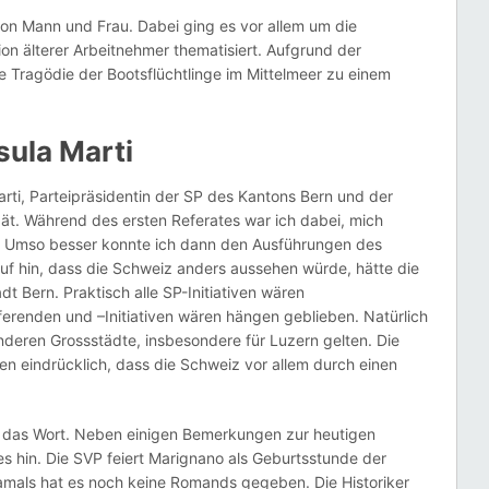
on Mann und Frau. Dabei ging es vor allem um die
on älterer Arbeitnehmer thematisiert. Aufgrund der
e Tragödie der Bootsflüchtlinge im Mittelmeer zu einem
ula Marti
ti, Parteipräsidentin der SP des Kantons Bern und der
ät. Während des ersten Referates war ich dabei, mich
rt. Umso besser konnte ich dann den Ausführungen des
auf hin, dass die Schweiz anders aussehen würde, hätte die
 Bern. Praktisch alle SP-Initiativen wären
enden und –Initiativen wären hängen geblieben. Natürlich
nderen Grossstädte, insbesondere für Luzern gelten. Die
n eindrücklich, dass die Schweiz vor allem durch einen
en das Wort. Neben einigen Bemerkungen zur heutigen
s hin. Die SVP feiert Marignano als Geburtsstunde der
 Damals hat es noch keine Romands gegeben. Die Historiker