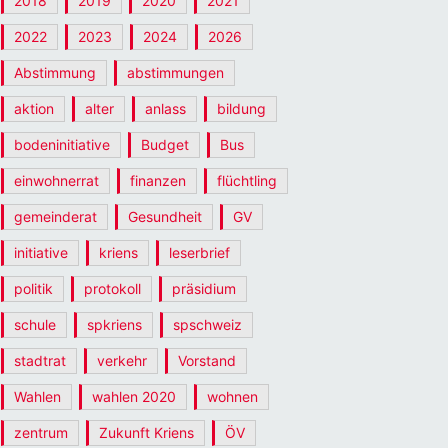
2018
2019
2020
2021
2022
2023
2024
2026
Abstimmung
abstimmungen
aktion
alter
anlass
bildung
bodeninitiative
Budget
Bus
einwohnerrat
finanzen
flüchtling
gemeinderat
Gesundheit
GV
initiative
kriens
leserbrief
politik
protokoll
präsidium
schule
spkriens
spschweiz
stadtrat
verkehr
Vorstand
Wahlen
wahlen 2020
wohnen
zentrum
Zukunft Kriens
ÖV