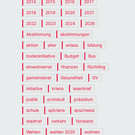
2014
2015
2016
2017
2018
2019
2020
2021
2022
2023
2024
2026
Abstimmung
abstimmungen
aktion
alter
anlass
bildung
bodeninitiative
Budget
Bus
einwohnerrat
finanzen
flüchtling
gemeinderat
Gesundheit
GV
initiative
kriens
leserbrief
politik
protokoll
präsidium
schule
spkriens
spschweiz
stadtrat
verkehr
Vorstand
Wahlen
wahlen 2020
wohnen