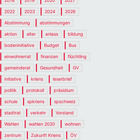
2018
2019
2020
2021
2022
2023
2024
2026
Abstimmung
abstimmungen
aktion
alter
anlass
bildung
bodeninitiative
Budget
Bus
einwohnerrat
finanzen
flüchtling
gemeinderat
Gesundheit
GV
initiative
kriens
leserbrief
politik
protokoll
präsidium
schule
spkriens
spschweiz
stadtrat
verkehr
Vorstand
Wahlen
wahlen 2020
wohnen
zentrum
Zukunft Kriens
ÖV