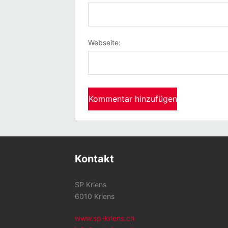
Webseite:
Kontakt
SP Kriens
6010 Kriens
www.sp-kriens.ch