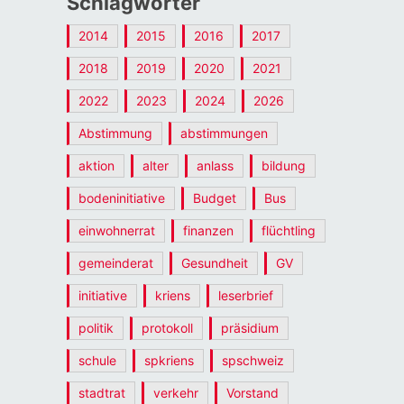
Schlagwörter
2014
2015
2016
2017
2018
2019
2020
2021
2022
2023
2024
2026
Abstimmung
abstimmungen
aktion
alter
anlass
bildung
bodeninitiative
Budget
Bus
einwohnerrat
finanzen
flüchtling
gemeinderat
Gesundheit
GV
initiative
kriens
leserbrief
politik
protokoll
präsidium
schule
spkriens
spschweiz
stadtrat
verkehr
Vorstand