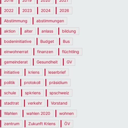
2018
2019
2020
2021
2022
2023
2024
2026
Abstimmung
abstimmungen
aktion
alter
anlass
bildung
bodeninitiative
Budget
Bus
einwohnerrat
finanzen
flüchtling
gemeinderat
Gesundheit
GV
initiative
kriens
leserbrief
politik
protokoll
präsidium
schule
spkriens
spschweiz
stadtrat
verkehr
Vorstand
Wahlen
wahlen 2020
wohnen
zentrum
Zukunft Kriens
ÖV