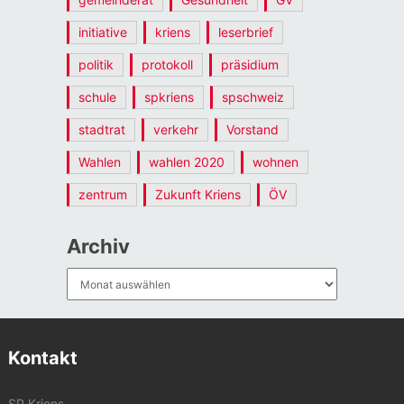
initiative
kriens
leserbrief
politik
protokoll
präsidium
schule
spkriens
spschweiz
stadtrat
verkehr
Vorstand
Wahlen
wahlen 2020
wohnen
zentrum
Zukunft Kriens
ÖV
Archiv
Archiv
Kontakt
SP Kriens