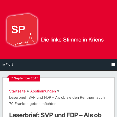
Direkt
zum
Inhalt
MENÜ
7. September 2017
Startseite
Abstimmungen
Leserbrief: SVP und FDP – Als ob sie den Rentnern auch
70 Franken geben möchten!
Leserbrief: SVP und FDP – Als ob