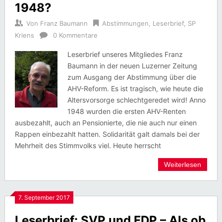
1948?
Von
Franz Baumann
Abstimmungen
,
Leserbrief
,
SP
Kriens
0 Kommentare
Leserbrief unseres Mitgliedes Franz
Baumann in der neuen Luzerner Zeitung
zum Ausgang der Abstimmung über die
AHV-Reform. Es ist tragisch, wie heute die
Altersvorsorge schlechtgeredet wird! Anno
1948 wurden die ersten AHV-Renten
ausbezahlt, auch an Pensionierte, die nie auch nur einen
Rappen einbezahlt hatten. Solidarität galt damals bei der
Mehrheit des Stimmvolks viel. Heute herrscht
Weiterlesen
7. September 2017
Leserbrief: SVP und FDP – Als ob