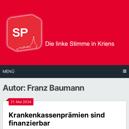
Direkt
zum
Inhalt
MENÜ
Autor:
Franz Baumann
21. Mai 2024
Krankenkassenprämien sind
finanzierbar