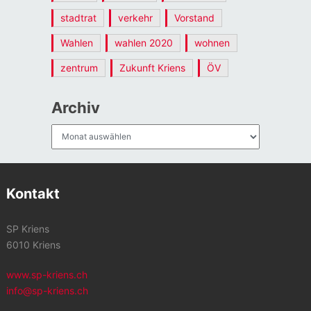
stadtrat
verkehr
Vorstand
Wahlen
wahlen 2020
wohnen
zentrum
Zukunft Kriens
ÖV
Archiv
Archiv
Kontakt
SP Kriens
6010 Kriens
www.sp-kriens.ch
info@sp-kriens.ch