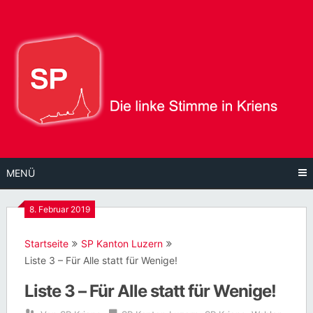
Direkt
zum
Inhalt
MENÜ
8. Februar 2019
Startseite
SP Kanton Luzern
Liste 3 – Für Alle statt für Wenige!
Liste 3 – Für Alle statt für Wenige!