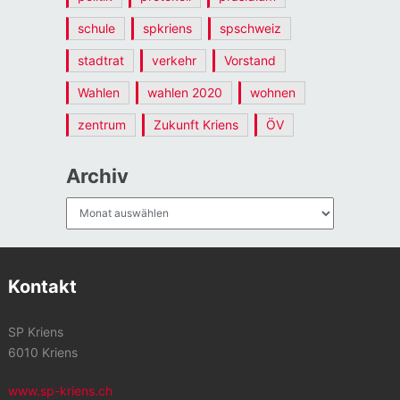
schule
spkriens
spschweiz
stadtrat
verkehr
Vorstand
Wahlen
wahlen 2020
wohnen
zentrum
Zukunft Kriens
ÖV
Archiv
Archiv
Kontakt
SP Kriens
6010 Kriens
www.sp-kriens.ch