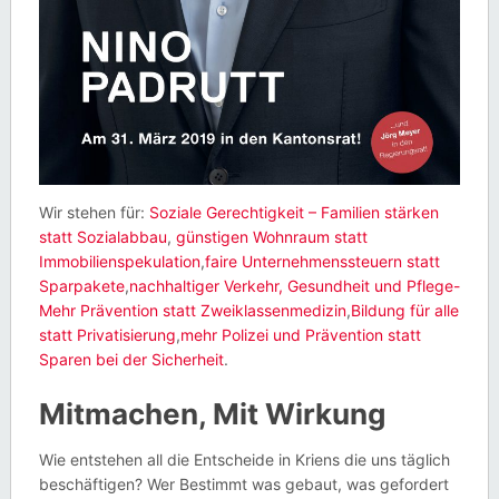
Wir stehen für:
Soziale Gerechtigkeit – Familien stärken
statt Sozialabbau
,
günstigen Wohnraum statt
Immobilienspekulation
,
faire Unternehmenssteuern statt
Sparpakete
,
nachhaltiger Verkehr,
Gesundheit und Pflege-
Mehr Prävention statt Zweiklassenmedizin
,
Bildung für alle
statt Privatisierung
,
mehr Polizei und Prävention statt
Sparen bei der Sicherheit
.
Mitmachen, Mit Wirkung
Wie entstehen all die Entscheide in Kriens die uns täglich
beschäftigen? Wer Bestimmt was gebaut, was gefordert