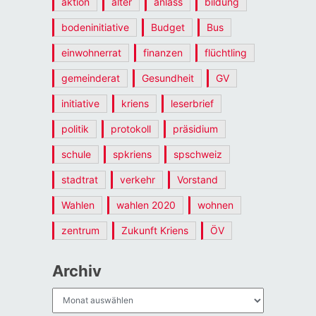
aktion
alter
anlass
bildung
bodeninitiative
Budget
Bus
einwohnerrat
finanzen
flüchtling
gemeinderat
Gesundheit
GV
initiative
kriens
leserbrief
politik
protokoll
präsidium
schule
spkriens
spschweiz
stadtrat
verkehr
Vorstand
Wahlen
wahlen 2020
wohnen
zentrum
Zukunft Kriens
ÖV
Archiv
Archiv