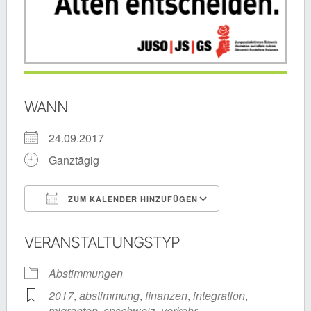
WANN
24.09.2017
Ganztägig
ZUM KALENDER HINZUFÜGEN
ICS herunterladen
Google Kalende
VERANSTALTUNGSTYP
Abstimmungen
2017
,
abstimmung
,
finanzen
,
integration
,
migranten
,
spschweiz
,
verkehr