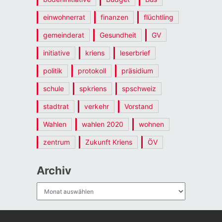
einwohnerrat
finanzen
flüchtling
gemeinderat
Gesundheit
GV
initiative
kriens
leserbrief
politik
protokoll
präsidium
schule
spkriens
spschweiz
stadtrat
verkehr
Vorstand
Wahlen
wahlen 2020
wohnen
zentrum
Zukunft Kriens
ÖV
Archiv
Archiv