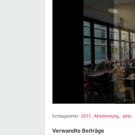
Schlagwörter:
2017
,
Abstimmung
,
alter
,
Verwandte Beiträge