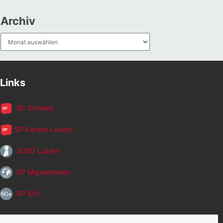
Archiv
Archiv
Links
SP Schweiz
SP Kanton Luzern
JUSO Luzern
SP MigrantInnen
SP 60+