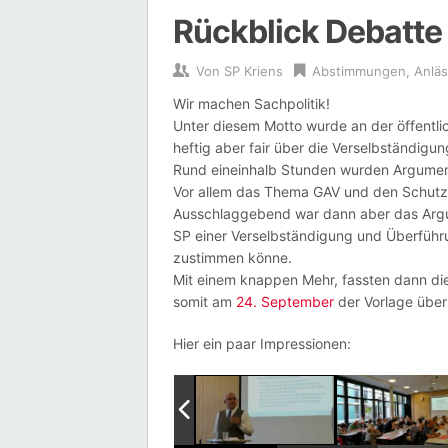
Rückblick Debatt
Von
SP Kriens
Abstimmungen
,
Anlä
Wir machen Sachpolitik!
Unter diesem Motto wurde an der öffentl
heftig aber fair über die Verselbständigun
Rund eineinhalb Stunden wurden Argume
Vor allem das Thema GAV und den Schutz
Ausschlaggebend war dann aber das Arg
SP einer Verselbständigung und Überführu
zustimmen könne.
Mit einem knappen Mehr, fassten dann di
somit am
24. September
der Vorlage über
Hier ein paar Impressionen: