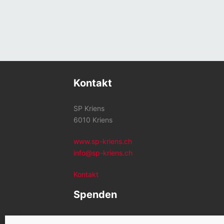
Kontakt
SP Kriens
6010 Kriens
www.sp-kriens.ch
info@sp-kriens.ch
Kontakt
Spenden
Konto SP Kriens