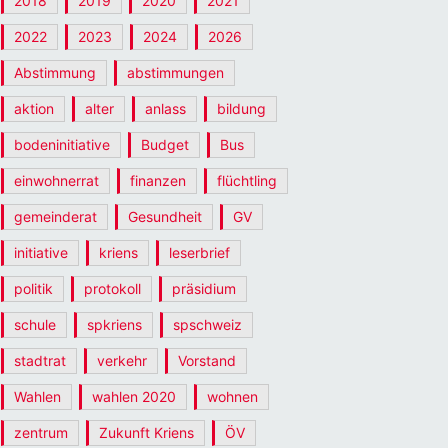
2018
2019
2020
2021
2022
2023
2024
2026
Abstimmung
abstimmungen
aktion
alter
anlass
bildung
bodeninitiative
Budget
Bus
einwohnerrat
finanzen
flüchtling
gemeinderat
Gesundheit
GV
initiative
kriens
leserbrief
politik
protokoll
präsidium
schule
spkriens
spschweiz
stadtrat
verkehr
Vorstand
Wahlen
wahlen 2020
wohnen
zentrum
Zukunft Kriens
ÖV