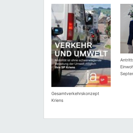
Antrit
Einwoh
Septe
Gesamtverkehrskonzept
Kriens