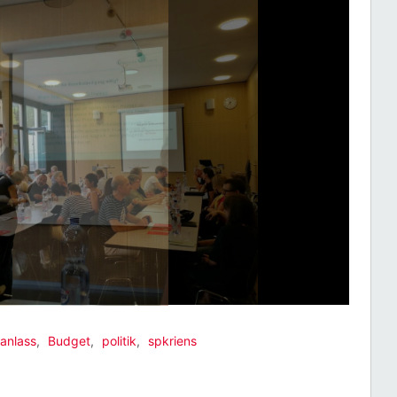
anlass
,
Budget
,
politik
,
spkriens