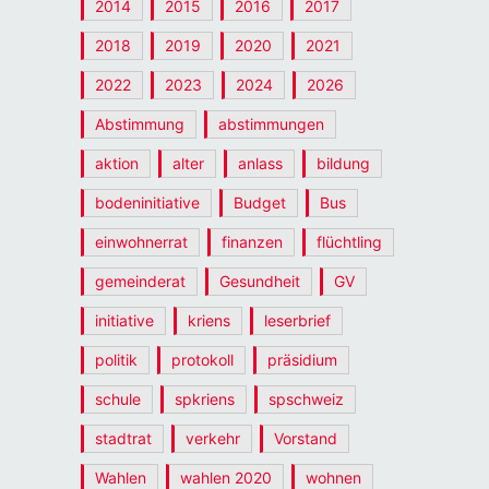
2014
2015
2016
2017
2018
2019
2020
2021
2022
2023
2024
2026
Abstimmung
abstimmungen
aktion
alter
anlass
bildung
bodeninitiative
Budget
Bus
einwohnerrat
finanzen
flüchtling
gemeinderat
Gesundheit
GV
initiative
kriens
leserbrief
politik
protokoll
präsidium
schule
spkriens
spschweiz
stadtrat
verkehr
Vorstand
Wahlen
wahlen 2020
wohnen