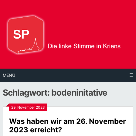
Direkt
zum
Inhalt
MENÜ
Schlagwort:
bodeninitative
29. November 2023
Was haben wir am 26. November
2023 erreicht?