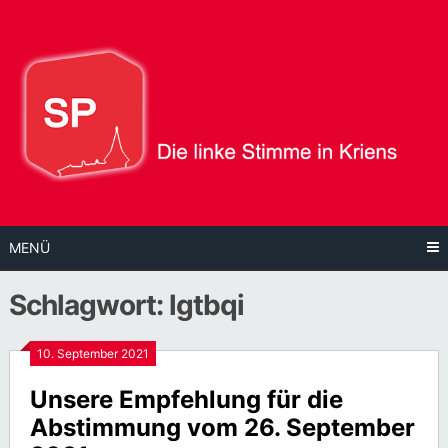
Direkt
zum
Inhalt
MENÜ
Schlagwort:
lgtbqi
10. September 2021
Unsere Empfehlung für die
Abstimmung vom 26. September