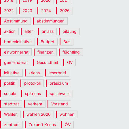
2018
2019
2020
2021
2022
2023
2024
2026
Abstimmung
abstimmungen
aktion
alter
anlass
bildung
bodeninitiative
Budget
Bus
einwohnerrat
finanzen
flüchtling
gemeinderat
Gesundheit
GV
initiative
kriens
leserbrief
politik
protokoll
präsidium
schule
spkriens
spschweiz
stadtrat
verkehr
Vorstand
Wahlen
wahlen 2020
wohnen
zentrum
Zukunft Kriens
ÖV