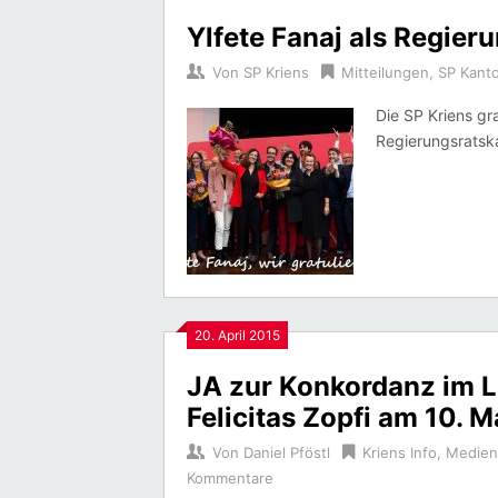
Ylfete Fanaj als Regier
Von
SP Kriens
Mitteilungen
,
SP Kant
Die SP Kriens gra
Regierungsratsk
20. April 2015
JA zur Konkordanz im L
Felicitas Zopfi am 10. M
Von
Daniel Pföstl
Kriens Info
,
Medien
Kommentare