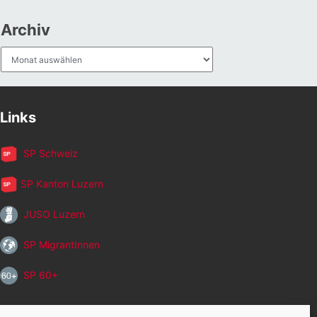
Archiv
Archiv
Links
SP Schweiz
SP Kanton Luzern
JUSO Luzern
SP MigrantInnen
SP 60+