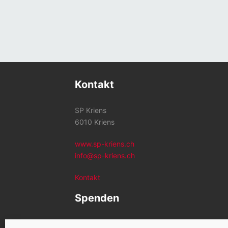
Kontakt
SP Kriens
6010 Kriens
www.sp-kriens.ch
info@sp-kriens.ch
Kontakt
Spenden
Konto SP Kriens