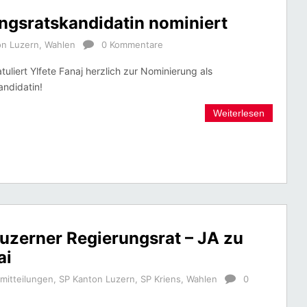
ungsratskandidatin nominiert
on Luzern
,
Wahlen
0 Kommentare
tuliert Ylfete Fanaj herzlich zur Nominierung als
andidatin!
Weiterlesen
uzerner Regierungsrat – JA zu
ai
mitteilungen
,
SP Kanton Luzern
,
SP Kriens
,
Wahlen
0