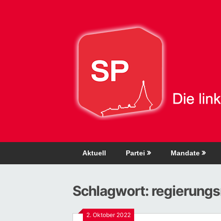
Direkt
zum
Inhalt
Aktuell
Partei
Mandate
Schlagwort:
regierungs
2. Oktober 2022