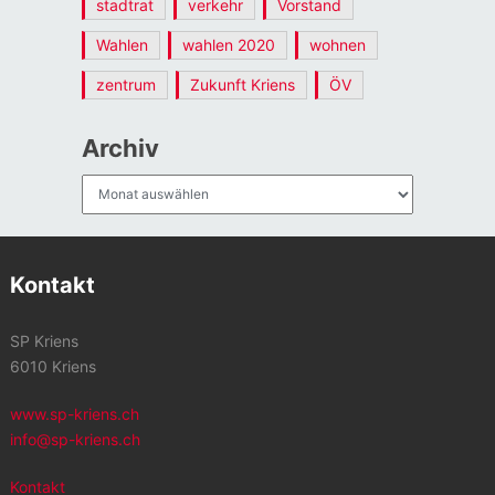
stadtrat
verkehr
Vorstand
Wahlen
wahlen 2020
wohnen
zentrum
Zukunft Kriens
ÖV
Archiv
Archiv
Kontakt
SP Kriens
6010 Kriens
www.sp-kriens.ch
info@sp-kriens.ch
Kontakt