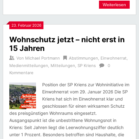
Weiterlesen
23. Februar 2026
Wohnschutz jetzt – nicht erst in
15 Jahren
Von
Michael Portmann
Abstimmungen
,
Einwohnerrat
,
Medienmitteilungen
,
Mitteilungen
,
SP Kriens
0
Kommentare
Position der SP Kriens zur Wohninitiative im
Einwohnerrat vom 29. Januar 2026 Die SP
Kriens hat sich im Einwohnerrat klar und
geschlossen für einen wirksamen Schutz
des preisgünstigen Wohnraums eingesetzt.
Ausgangspunkt ist die unbestrittene Wohnungsnot in
Kriens: Seit Jahren liegt die Leerwohnungsziffer deutlich
unter 1 Prozent. Besonders betroffen sind Haushalte, die