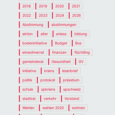
2018
2019
2020
2021
2022
2023
2024
2026
Abstimmung
abstimmungen
aktion
alter
anlass
bildung
bodeninitiative
Budget
Bus
einwohnerrat
finanzen
flüchtling
gemeinderat
Gesundheit
GV
initiative
kriens
leserbrief
politik
protokoll
präsidium
schule
spkriens
spschweiz
stadtrat
verkehr
Vorstand
Wahlen
wahlen 2020
wohnen