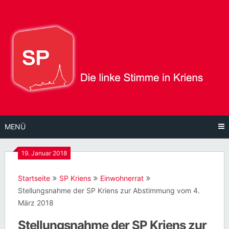
Direkt
zum
Inhalt
MENÜ
19. Januar 2018
Startseite
SP Kriens
Einwohnerrat
Stellungsnahme der SP Kriens zur Abstimmung vom 4.
März 2018
Stellungsnahme der SP Kriens zur