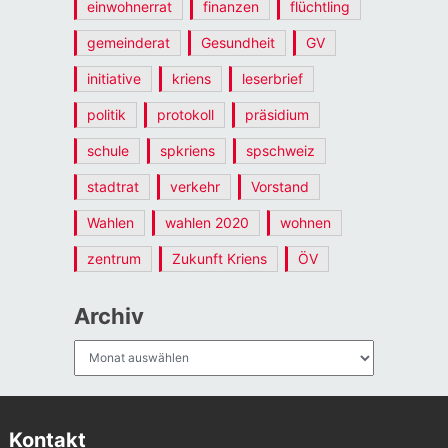
einwohnerrat
finanzen
flüchtling
gemeinderat
Gesundheit
GV
initiative
kriens
leserbrief
politik
protokoll
präsidium
schule
spkriens
spschweiz
stadtrat
verkehr
Vorstand
Wahlen
wahlen 2020
wohnen
zentrum
Zukunft Kriens
ÖV
Archiv
Archiv
Kontakt