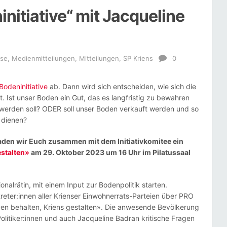
nitiative“ mit Jacqueline
sse
,
Medienmitteilungen
,
Mitteilungen
,
SP Kriens
0
Bodeninitiative
ab. Dann wird sich entscheiden, wie sich die
t. Ist unser Boden ein Gut, das es langfristig zu bewahren
werden soll? ODER soll unser Boden verkauft werden und so
 dienen?
 laden wir Euch zusammen mit dem Initiativkomitee ein
stalten»
am 29. Oktober 2023 um 16 Uhr im Pilatussaal
ionalrätin, mit einem Input zur Bodenpolitik starten.
eter:innen aller Krienser Einwohnerrats-Parteien über PRO
n behalten, Kriens gestalten». Die anwesende Bevölkerung
olitiker:innen und auch Jacqueline Badran kritische Fragen