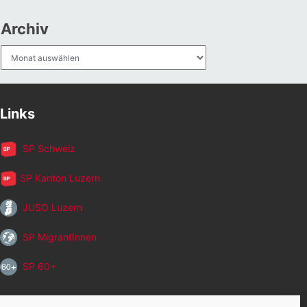
Archiv
Archiv
Links
SP Schweiz
SP Kanton Luzern
JUSO Luzern
SP MigrantInnen
SP 60+