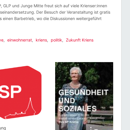
, GLP und Junge Mitte freut sich auf viele Krienser:innen
Auseinandersetzung. Der Besuch der Veranstaltung ist gratis
t’s einen Barbetrieb, wo die Diskussionen weitergeführt
ve
,
einwohnerrat
,
kriens
,
politik
,
Zukunft Kriens
dung