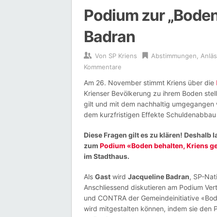
Podium zur „Bodeni
Badran
Von
SP Kriens
Abstimmungen
,
Anlä
Kommentare
Am 26. November stimmt Kriens über die
Krienser Bevölkerung zu ihrem Boden stell
gilt und mit dem nachhaltig umgegangen 
dem kurzfristigen Effekte Schuldenabbau
Diese Fragen gilt es zu klären! Deshalb
zum
Podium «Boden behalten, Kriens ge
im Stadthaus.
Als
Gast
wird
Jacqueline Badran
, SP-Nat
Anschliessend diskutieren am Podium Vertr
und CONTRA der Gemeindeinitiative «Bode
wird mitgestalten können, indem sie den P