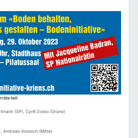
äte teil:
tmann (SP), Cyrill Zosso (Grüne)
, Andreas Vonesch (Mitte)