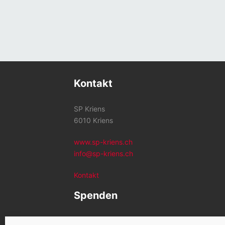
Kontakt
SP Kriens
6010 Kriens
www.sp-kriens.ch
info@sp-kriens.ch
Kontakt
Spenden
Konto SP Kriens