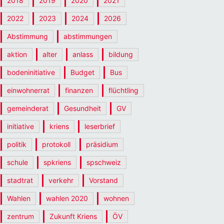
2018
2019
2020
2021
2022
2023
2024
2026
Abstimmung
abstimmungen
aktion
alter
anlass
bildung
bodeninitiative
Budget
Bus
einwohnerrat
finanzen
flüchtling
gemeinderat
Gesundheit
GV
initiative
kriens
leserbrief
politik
protokoll
präsidium
schule
spkriens
spschweiz
stadtrat
verkehr
Vorstand
Wahlen
wahlen 2020
wohnen
zentrum
Zukunft Kriens
ÖV