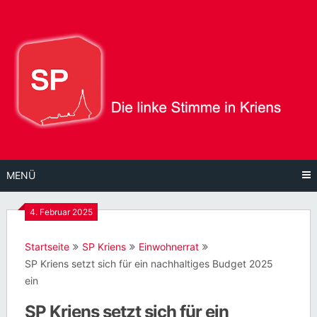
Direkt
zum
Inhalt
MENÜ
4. Februar 2025
Startseite
SP Kriens
Einwohnerrat
SP Kriens setzt sich für ein nachhaltiges Budget 2025
ein
SP Kriens setzt sich für ein