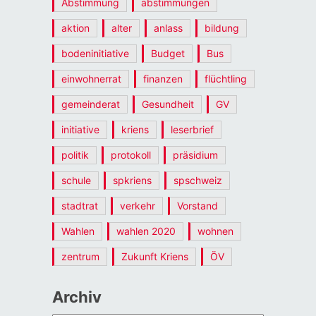
Abstimmung
abstimmungen
aktion
alter
anlass
bildung
bodeninitiative
Budget
Bus
einwohnerrat
finanzen
flüchtling
gemeinderat
Gesundheit
GV
initiative
kriens
leserbrief
politik
protokoll
präsidium
schule
spkriens
spschweiz
stadtrat
verkehr
Vorstand
Wahlen
wahlen 2020
wohnen
zentrum
Zukunft Kriens
ÖV
Archiv