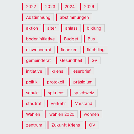
2022
2023
2024
2026
Abstimmung
abstimmungen
aktion
alter
anlass
bildung
bodeninitiative
Budget
Bus
einwohnerrat
finanzen
flüchtling
gemeinderat
Gesundheit
GV
initiative
kriens
leserbrief
politik
protokoll
präsidium
schule
spkriens
spschweiz
stadtrat
verkehr
Vorstand
Wahlen
wahlen 2020
wohnen
zentrum
Zukunft Kriens
ÖV