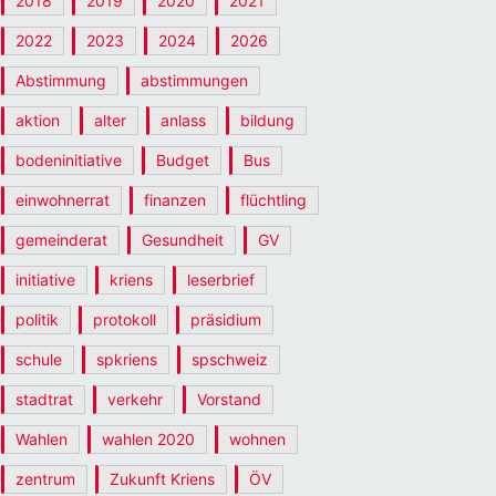
2018
2019
2020
2021
2022
2023
2024
2026
Abstimmung
abstimmungen
aktion
alter
anlass
bildung
bodeninitiative
Budget
Bus
einwohnerrat
finanzen
flüchtling
gemeinderat
Gesundheit
GV
initiative
kriens
leserbrief
politik
protokoll
präsidium
schule
spkriens
spschweiz
stadtrat
verkehr
Vorstand
Wahlen
wahlen 2020
wohnen
zentrum
Zukunft Kriens
ÖV