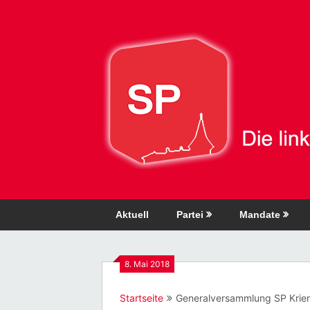
Direkt
zum
Inhalt
Aktuell
Partei
Mandate
8. Mai 2018
Startseite
Generalversammlung SP Krie