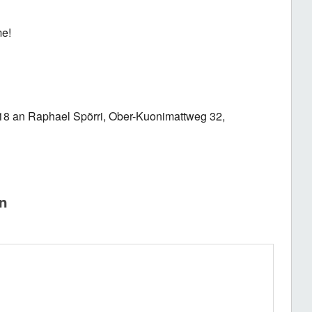
me!
 2018 an Raphael Spörri, Ober-Kuonimattweg 32,
n