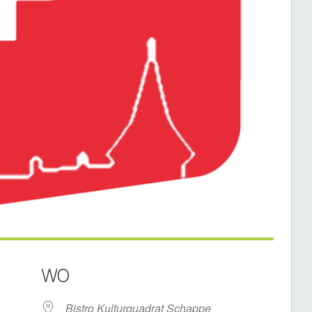
WO
Bistro Kulturquadrat Schappe