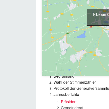
Klick um 
Generalversa
Dienstag 08.Mai 2018 19.30 – 22.
Traktanden
Begrüssung
Wahl der Stimmenzähler
Protokoll der Generalversamml
Jahresberichte
Präsident
Gemeinderat