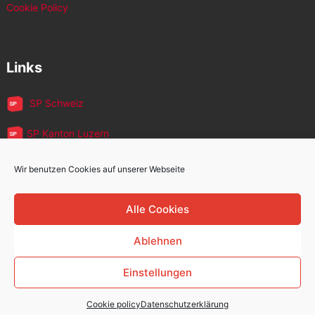
Cookie Policy
Links
SP Schweiz
SP Kanton Luzern
JUSO Luzern
Wir benutzen Cookies auf unserer Webseite
SP MigrantInnen
Alle Cookies
SP 60+
Ablehnen
Einstellungen
Sozialdemokratische Partei Kriens
Copyright © 2026.
Cookie policy
Datenschutzerklärung
Zurück nach oben ↑