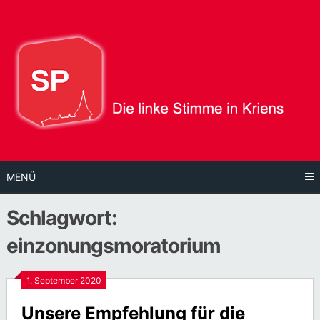
Direkt
zum
Inhalt
MENÜ
Schlagwort:
einzonungsmoratorium
1. September 2020
Unsere Empfehlung für die