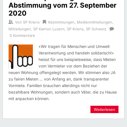
Abstimmung vom 27. September
2020
Von
SP Kriens
Abstimmungen
,
Medienmitteilungen
,
Mitteilungen
,
SP Kanton Luzern
,
SP Kriens
,
SP Schweiz
0 Kommentare
«Wir tragen für Menschen und Umwelt
Verantwortung und handeln solidarisch!»
heisst für uns beispielsweise, dass Mieten
vom Vermieter vor dem Beziehen der
neuen Wohnung offengelegt werden. Wir stimmen also JA
zu fairen Mieten … von Anfang an, dank transparenter
Vormiete. Familien brauchen allerdings nicht nur
bezahlbare Wohnungen, sondern auch Väter, die zu Hause
mit anpacken können.
Weiterlesen