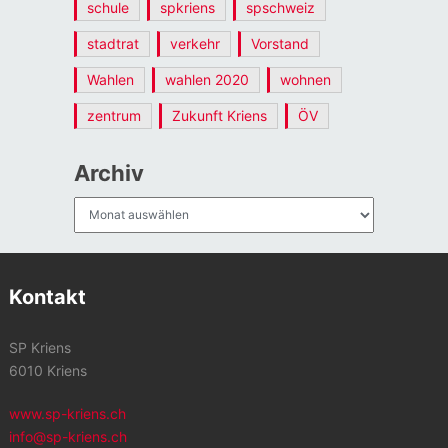
schule
spkriens
spschweiz
stadtrat
verkehr
Vorstand
Wahlen
wahlen 2020
wohnen
zentrum
Zukunft Kriens
ÖV
Archiv
Archiv
Kontakt
SP Kriens
6010 Kriens
www.sp-kriens.ch
info@sp-kriens.ch