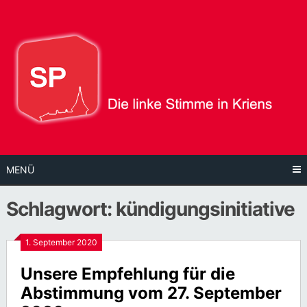
Direkt
zum
Inhalt
MENÜ
Schlagwort:
kündigungsinitiative
1. September 2020
Unsere Empfehlung für die
Abstimmung vom 27. September