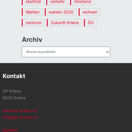
stadtrat
verkehr
Vorstand
Wahlen
wahlen 2020
wohnen
zentrum
Zukunft Kriens
ÖV
Archiv
Archiv
Kontakt
SP Kriens
6010 Kriens
www.sp-kriens.ch
info@sp-kriens.ch
Kontakt