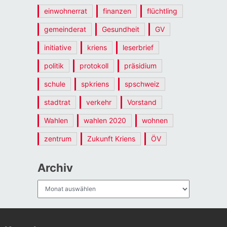
einwohnerrat
finanzen
flüchtling
gemeinderat
Gesundheit
GV
initiative
kriens
leserbrief
politik
protokoll
präsidium
schule
spkriens
spschweiz
stadtrat
verkehr
Vorstand
Wahlen
wahlen 2020
wohnen
zentrum
Zukunft Kriens
ÖV
Archiv
Archiv