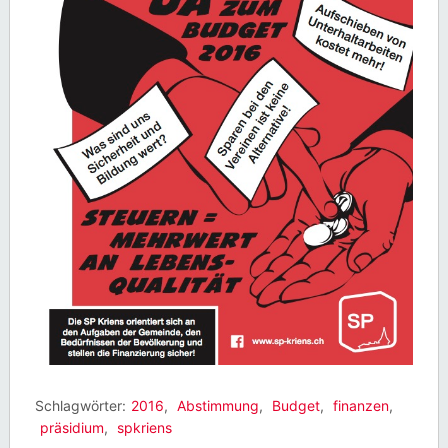
Schlagwörter:
2016
,
Abstimmung
,
Budget
,
finanzen
,
präsidium
,
spkriens