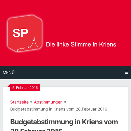
Direkt
zum
Inhalt
MENÜ
5. Februar 2016
Startseite
Abstimmungen
Budgetabstimmung in Kriens vom 28.Februar 2016
Budgetabstimmung in Kriens vom