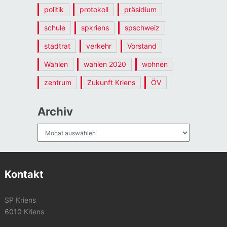
politik
protokoll
präsidium
schule
spkriens
spschweiz
stadtrat
verkehr
Vorstand
Wahlen
wahlen 2020
wohnen
zentrum
Zukunft Kriens
ÖV
Archiv
Archiv
Kontakt
SP Kriens
6010 Kriens