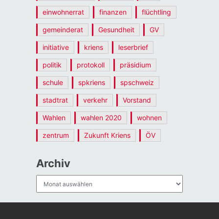
einwohnerrat
finanzen
flüchtling
gemeinderat
Gesundheit
GV
initiative
kriens
leserbrief
politik
protokoll
präsidium
schule
spkriens
spschweiz
stadtrat
verkehr
Vorstand
Wahlen
wahlen 2020
wohnen
zentrum
Zukunft Kriens
ÖV
Archiv
Archiv