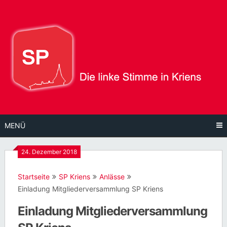
Direkt
zum
Inhalt
MENÜ
24. Dezember 2018
Startseite
SP Kriens
Anlässe
Einladung Mitgliederversammlung SP Kriens
Einladung Mitgliederversammlung