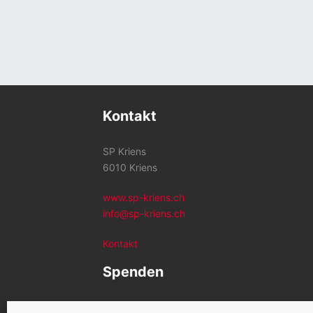
Kontakt
SP Kriens
6010 Kriens
www.sp-kriens.ch
info@sp-kriens.ch
Kontakt
Spenden
Konto SP Kriens