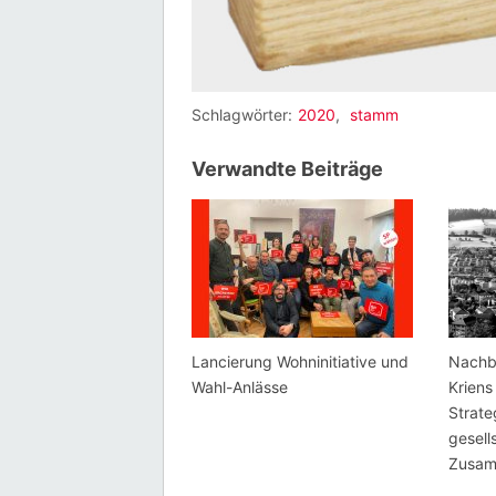
Schlagwörter:
2020
,
stamm
Verwandte Beiträge
Lancierung Wohninitiative und
Nachb
Wahl-Anlässe
Kriens
Strate
gesell
Zusam