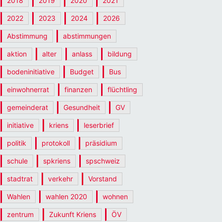
2018
2019
2020
2021
2022
2023
2024
2026
Abstimmung
abstimmungen
aktion
alter
anlass
bildung
bodeninitiative
Budget
Bus
einwohnerrat
finanzen
flüchtling
gemeinderat
Gesundheit
GV
initiative
kriens
leserbrief
politik
protokoll
präsidium
schule
spkriens
spschweiz
stadtrat
verkehr
Vorstand
Wahlen
wahlen 2020
wohnen
zentrum
Zukunft Kriens
ÖV