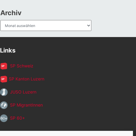
Archiv
Archiv
Links
SP Schweiz
SP Kanton Luzern
JUSO Luzern
SP MigrantInnen
SP 60+