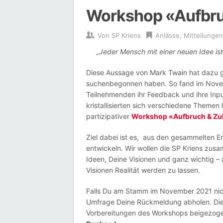
Workshop «Aufbru
Von
SP Kriens
Anlässe
,
Mitteilungen
„Jeder Mensch mit einer neuen Idee ist 
Diese Aussage von Mark Twain hat dazu ge
suchenbegonnen haben. So fand im Novem
Teilnehmenden ihr Feedback und ihre Inpu
kristallisierten sich verschiedene Theme
partizipativer
Workshop «Aufbruch & Zu
Ziel dabei ist es, aus den gesammelten
entwickeln. Wir wollen die SP Kriens zus
Ideen, Deine Visionen und ganz wichtig – 
Visionen Realität werden zu lassen.
Falls Du am Stamm im November 2021 nich
Umfrage Deine Rückmeldung abholen. Dies
Vorbereitungen des Workshops beigezog