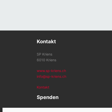
Kontakt
SP Kriens
6010 Kriens
www.sp-kriens.ch
info@sp-kriens.ch
Kontakt
Spenden
Konto SP Kriens