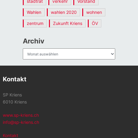
stadtrat
verkehr
Vorstand
Wahlen
wahlen 2020
wohnen
zentrum
Zukunft Kriens
ÖV
Archiv
Archiv
Kontakt
SP Kriens
6010 Kriens
www.sp-kriens.ch
info@sp-kriens.ch
Kontakt