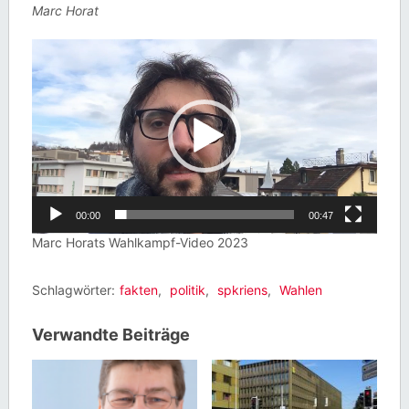
Marc Horat
Video-
Player
00:00
00:47
Marc Horats Wahlkampf-Video 2023
Schlagwörter:
fakten
,
politik
,
spkriens
,
Wahlen
Verwandte Beiträge