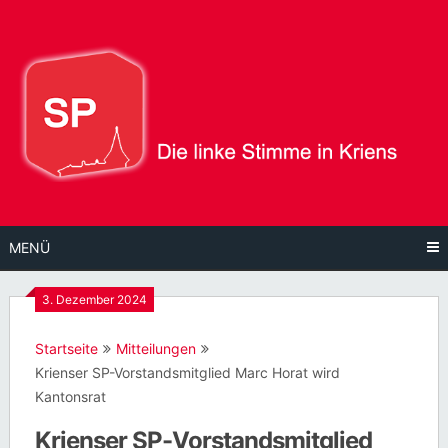
Direkt
zum
Inhalt
MENÜ
3. Dezember 2024
Startseite
Mitteilungen
Krienser SP-Vorstandsmitglied Marc Horat wird
Kantonsrat
Krienser SP-Vorstandsmitglied