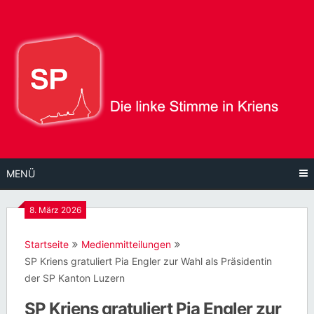
Direkt
zum
Inhalt
MENÜ
8. März 2026
Startseite
Medienmitteilungen
SP Kriens gratuliert Pia Engler zur Wahl als Präsidentin
der SP Kanton Luzern
SP Kriens gratuliert Pia Engler zur