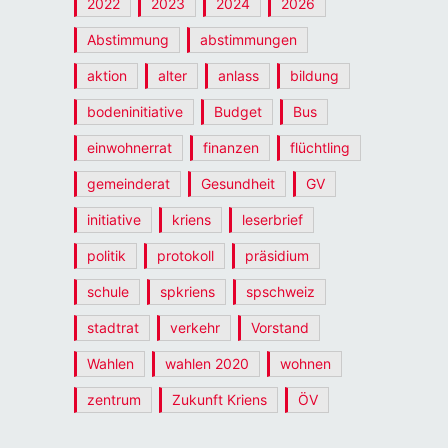
2022
2023
2024
2026
Abstimmung
abstimmungen
aktion
alter
anlass
bildung
bodeninitiative
Budget
Bus
einwohnerrat
finanzen
flüchtling
gemeinderat
Gesundheit
GV
initiative
kriens
leserbrief
politik
protokoll
präsidium
schule
spkriens
spschweiz
stadtrat
verkehr
Vorstand
Wahlen
wahlen 2020
wohnen
zentrum
Zukunft Kriens
ÖV