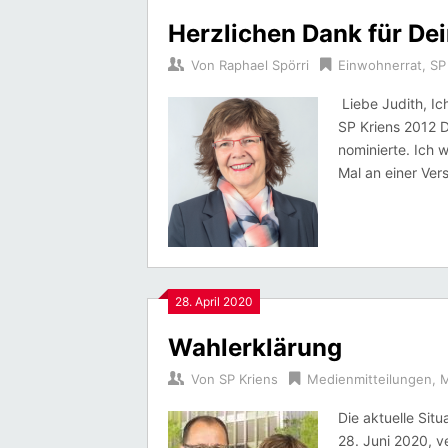
Herzlichen Dank für De
Von
Raphael Spörri
Einwohnerrat
,
SP
Liebe Judith, Ic
SP Kriens 2012 
nominierte. Ich 
Mal an einer Ver
28. April 2020
Wahlerklärung
Von
SP Kriens
Medienmitteilungen
,
M
Die aktuelle Sit
28. Juni 2020, v