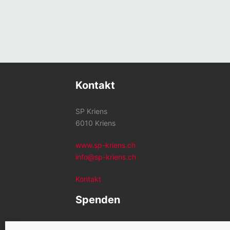
Kontakt
SP Kriens
6010 Kriens
www.sp-kriens.ch
info@sp-kriens.ch
Kontakt
Spenden
Konto SP Kriens