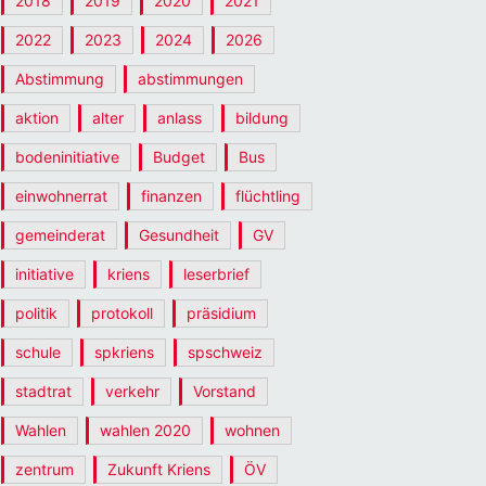
2018
2019
2020
2021
2022
2023
2024
2026
Abstimmung
abstimmungen
aktion
alter
anlass
bildung
bodeninitiative
Budget
Bus
einwohnerrat
finanzen
flüchtling
gemeinderat
Gesundheit
GV
initiative
kriens
leserbrief
politik
protokoll
präsidium
schule
spkriens
spschweiz
stadtrat
verkehr
Vorstand
Wahlen
wahlen 2020
wohnen
zentrum
Zukunft Kriens
ÖV