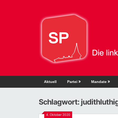
Direkt
zum
Inhalt
Aktuell
Partei
Mandate
Schlagwort:
judithluthi
4. Oktober 2020