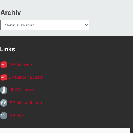
Archiv
Archiv
Links
SP Schweiz
SP Kanton Luzern
JUSO Luzern
SP MigrantInnen
SP 60+