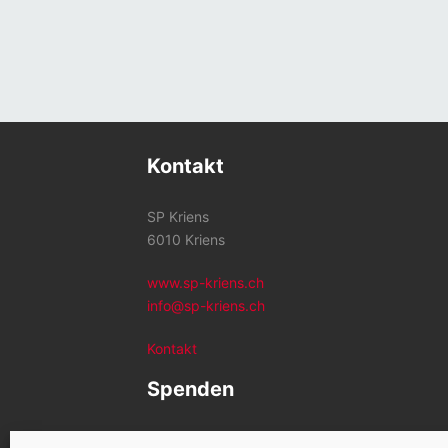
Kontakt
SP Kriens
6010 Kriens
www.sp-kriens.ch
info@sp-kriens.ch
Kontakt
Spenden
Konto SP Kriens