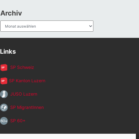
Archiv
Archiv
Links
SP Schweiz
SP Kanton Luzern
JUSO Luzern
SP MigrantInnen
SP 60+