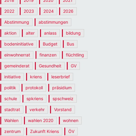
2018
2019
2020
2021
2022
2023
2024
2026
Abstimmung
abstimmungen
aktion
alter
anlass
bildung
bodeninitiative
Budget
Bus
einwohnerrat
finanzen
flüchtling
gemeinderat
Gesundheit
GV
initiative
kriens
leserbrief
politik
protokoll
präsidium
schule
spkriens
spschweiz
stadtrat
verkehr
Vorstand
Wahlen
wahlen 2020
wohnen
zentrum
Zukunft Kriens
ÖV