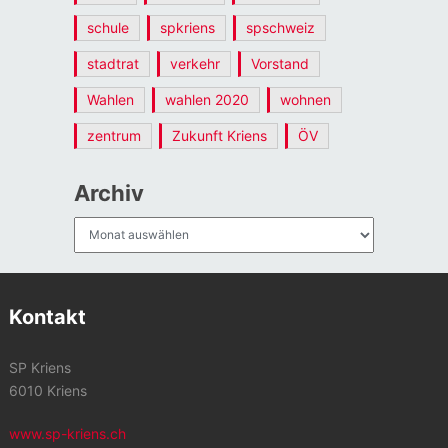
schule
spkriens
spschweiz
stadtrat
verkehr
Vorstand
Wahlen
wahlen 2020
wohnen
zentrum
Zukunft Kriens
ÖV
Archiv
Archiv
Kontakt
SP Kriens
6010 Kriens
www.sp-kriens.ch