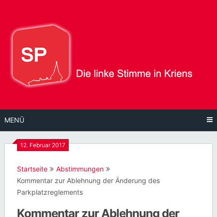
Direkt
zum
Inhalt
MENÜ
12. Februar 2017
Startseite
Abstimmungen
Kommentar zur Ablehnung der Änderung des
Parkplatzreglements
Kommentar zur Ablehnung der