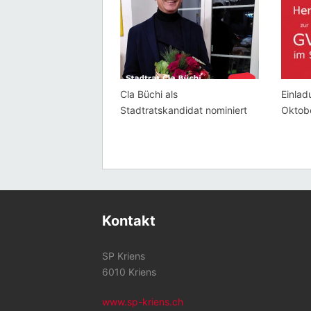
Cla Büchi als
Einlad
Stadtratskandidat nominiert
Oktob
Kontakt
SP Kriens
6010 Kriens
www.sp-kriens.ch