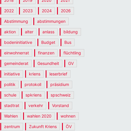
2018
2019
2020
2021
2022
2023
2024
2026
Abstimmung
abstimmungen
aktion
alter
anlass
bildung
bodeninitiative
Budget
Bus
einwohnerrat
finanzen
flüchtling
gemeinderat
Gesundheit
GV
initiative
kriens
leserbrief
politik
protokoll
präsidium
schule
spkriens
spschweiz
stadtrat
verkehr
Vorstand
Wahlen
wahlen 2020
wohnen
zentrum
Zukunft Kriens
ÖV