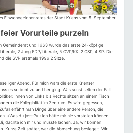
des Einwohner:innenrates der Stadt Kriens vom 5. September
feier Vorurteile purzeln
ten Gemeinderat und 1963 wurde das erste 24-köpfige
iberale, 2 Jung FDP/Liberale, 5 CVP/KK, 2 CSP, 4 SP. Die
nd die SVP erstmals 1996 2 Sitze.
geselliger Abend. Für mich wars die erste Krienser
dass es so bunt zu und her ging. Was sonst selten der Fall
 Politiker: innen von Links bis Rechts sitzen an einem Tisch
sondern die Kollegialität im Zentrum. Es wird gegessen,
fall erfährt man Dinge über eine andere Person, die
en. «Was du jasst?» «Ich hätte mir nie vorstellen können,
Ui, dachte ich mir und musste lachen. Ja, wir können
n. Kurze Zeit später, war die Abmachung besiegelt. Wir