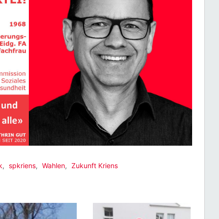
k
,
spkriens
,
Wahlen
,
Zukunft Kriens