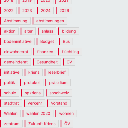
2018
2019
2020
2021
2022
2023
2024
2026
Abstimmung
abstimmungen
aktion
alter
anlass
bildung
bodeninitiative
Budget
Bus
einwohnerrat
finanzen
flüchtling
gemeinderat
Gesundheit
GV
initiative
kriens
leserbrief
politik
protokoll
präsidium
schule
spkriens
spschweiz
stadtrat
verkehr
Vorstand
Wahlen
wahlen 2020
wohnen
zentrum
Zukunft Kriens
ÖV