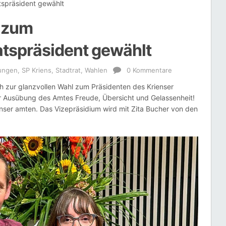
tspräsident gewählt
 zum
tspräsident gewählt
lungen
,
SP Kriens
,
Stadtrat
,
Wahlen
0 Kommentare
ch zur glanzvollen Wahl zum Präsidenten des Krienser
r Ausübung des Amtes Freude, Übersicht und Gelassenheit!
ienser amten. Das Vizepräsidium wird mit Zita Bucher von den