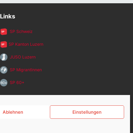
Links
SP Schweiz
SP Kanton Luzern
JUSO Luzern
SP MigrantInnen
SP 60+
Ablehnen
Einstellungen
Zurück nach oben ↑