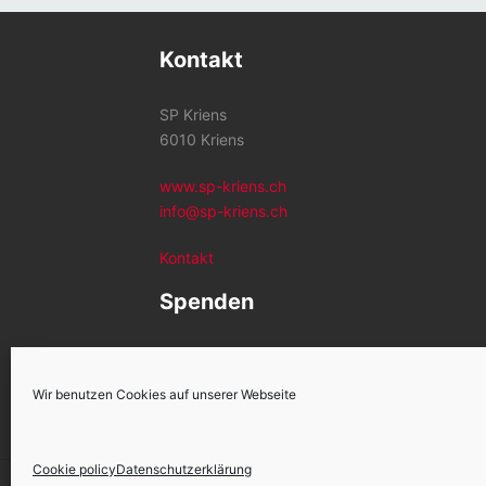
Kontakt
SP Kriens
6010 Kriens
www.sp-kriens.ch
info@sp-kriens.ch
Kontakt
Spenden
Konto SP Kriens
CH26 0900 0000 6002 1259 2
Wir benutzen Cookies auf unserer Webseite
Cookie policy
Datenschutzerklärung
Sozialdemokratische Partei Kriens
Copyright 