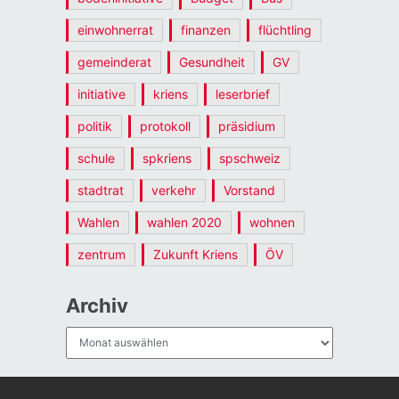
einwohnerrat
finanzen
flüchtling
gemeinderat
Gesundheit
GV
initiative
kriens
leserbrief
politik
protokoll
präsidium
schule
spkriens
spschweiz
stadtrat
verkehr
Vorstand
Wahlen
wahlen 2020
wohnen
zentrum
Zukunft Kriens
ÖV
Archiv
Archiv