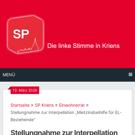
Direkt
zum
Inhalt
MENÜ
13. März 2026
Startseite
SP Kriens
Einwohnerrat
Stellungnahme zur Interpellation „Mietzinsbeihilfe für EL-
Beziehende“
Stellungnahme zur Interpellation