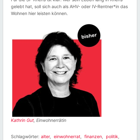
gelebt hat, soll sich auch als AHV- oder IV-Rentner*in das
Wohnen hier leisten können.
Kathrin Gut
, Einwohnerrätin
Schlagwörter:
alter
,
einwohnerrat
,
finanzen
,
politik
,