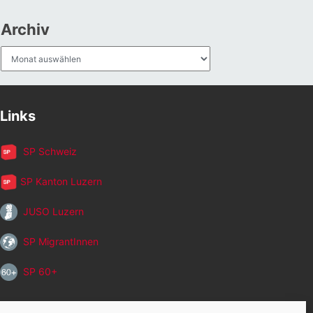
Archiv
Archiv
Links
SP Schweiz
SP Kanton Luzern
JUSO Luzern
SP MigrantInnen
SP 60+