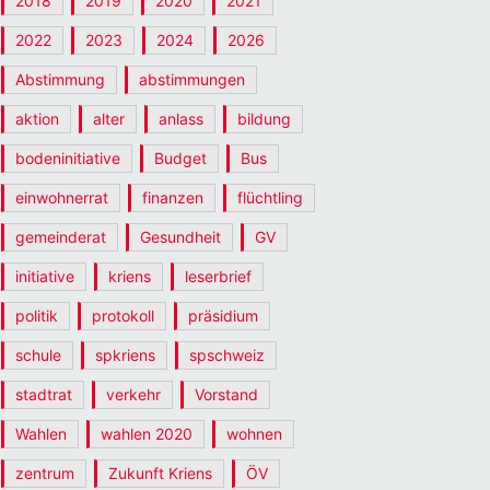
2018
2019
2020
2021
2022
2023
2024
2026
Abstimmung
abstimmungen
aktion
alter
anlass
bildung
bodeninitiative
Budget
Bus
einwohnerrat
finanzen
flüchtling
gemeinderat
Gesundheit
GV
initiative
kriens
leserbrief
politik
protokoll
präsidium
schule
spkriens
spschweiz
stadtrat
verkehr
Vorstand
Wahlen
wahlen 2020
wohnen
zentrum
Zukunft Kriens
ÖV