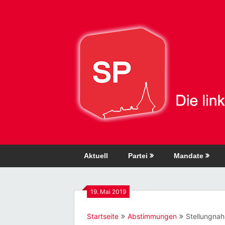
Direkt
zum
Inhalt
Aktuell
Partei
Mandate
19. Mai 2019
Startseite
Abstimmungen
Stellungnah