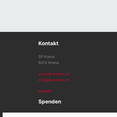
Kontakt
SP Kriens
6010 Kriens
www.sp-kriens.ch
info@sp-kriens.ch
Kontakt
Spenden
Konto SP Kriens