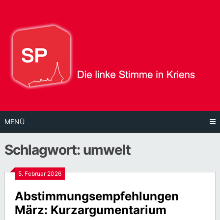
Direkt
zum
Inhalt
MENÜ
Schlagwort:
umwelt
5. Februar 2026
Abstimmungsempfehlungen
März: Kurzargumentarium