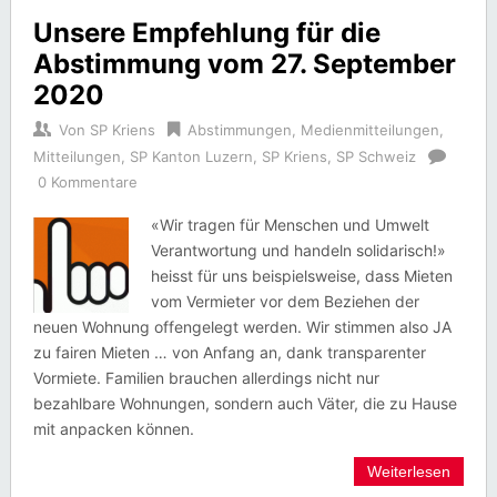
Unsere Empfehlung für die
Abstimmung vom 27. September
2020
Von
SP Kriens
Abstimmungen
,
Medienmitteilungen
,
Mitteilungen
,
SP Kanton Luzern
,
SP Kriens
,
SP Schweiz
0 Kommentare
«Wir tragen für Menschen und Umwelt
Verantwortung und handeln solidarisch!»
heisst für uns beispielsweise, dass Mieten
vom Vermieter vor dem Beziehen der
neuen Wohnung offengelegt werden. Wir stimmen also JA
zu fairen Mieten … von Anfang an, dank transparenter
Vormiete. Familien brauchen allerdings nicht nur
bezahlbare Wohnungen, sondern auch Väter, die zu Hause
mit anpacken können.
Weiterlesen