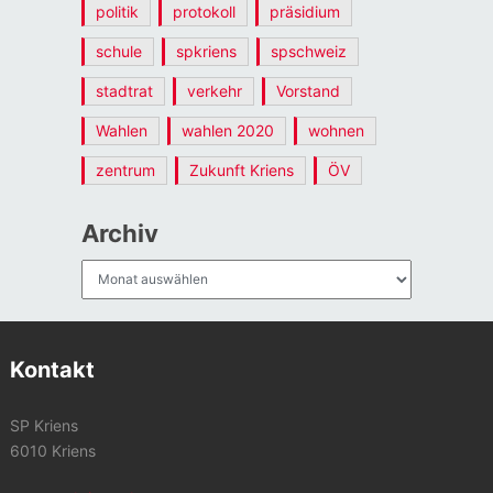
politik
protokoll
präsidium
schule
spkriens
spschweiz
stadtrat
verkehr
Vorstand
Wahlen
wahlen 2020
wohnen
zentrum
Zukunft Kriens
ÖV
Archiv
Archiv
Kontakt
SP Kriens
6010 Kriens