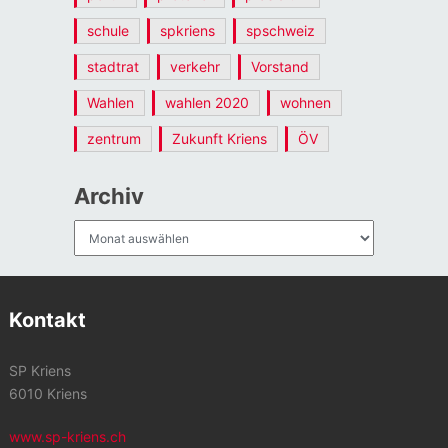
schule
spkriens
spschweiz
stadtrat
verkehr
Vorstand
Wahlen
wahlen 2020
wohnen
zentrum
Zukunft Kriens
ÖV
Archiv
Archiv
Kontakt
SP Kriens
6010 Kriens
www.sp-kriens.ch