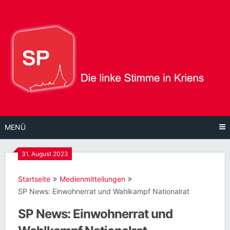
Direkt
zum
Inhalt
MENÜ
31. August 2023
Startseite
Medienmitteilungen
SP News: Einwohnerrat und Wahlkampf Nationalrat
SP News: Einwohnerrat und