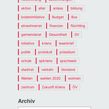
aktion
alter
anlass
bildung
bodeninitiative
Budget
Bus
einwohnerrat
finanzen
flüchtling
gemeinderat
Gesundheit
GV
initiative
kriens
leserbrief
politik
protokoll
präsidium
schule
spkriens
spschweiz
stadtrat
verkehr
Vorstand
Wahlen
wahlen 2020
wohnen
zentrum
Zukunft Kriens
ÖV
Archiv
Archiv