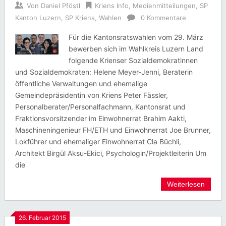
Von
Daniel Pföstl
Kriens Info
,
Medienmitteilungen
,
SP
Kanton Luzern
,
SP Kriens
,
Wahlen
0 Kommentare
Für die Kantonsratswahlen vom 29. März
bewerben sich im Wahlkreis Luzern Land
folgende Krienser Sozialdemokratinnen
und Sozialdemokraten: Helene Meyer-Jenni, Beraterin
öffentliche Verwaltungen und ehemalige
Gemeindepräsidentin von Kriens Peter Fässler,
Personalberater/Personalfachmann, Kantonsrat und
Fraktionsvorsitzender im Einwohnerrat Brahim Aakti,
Maschineningenieur FH/ETH und Einwohnerrat Joe Brunner,
Lokführer und ehemaliger Einwohnerrat Cla Büchli,
Architekt Birgül Aksu-Ekici, Psychologin/Projektleiterin Um
die
Weiterlesen
26. Februar 2015