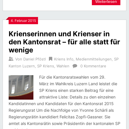
Weiterlesen
4. Februar 2015
Krienserinnen und Krienser in
den Kantonsrat – für alle statt für
wenige
Von
Daniel Pföstl
Kriens Info
,
Medienmitteilungen
,
SP
Kanton Luzern
,
SP Kriens
,
Wahlen
0 Kommentare
Für die Kantonsratswahlen vom 29.
März im Wahlkreis Luzern Land leistet die
SP Kriens einen starken Beitrag für eine
attraktive Liste: Details zu den einzelnen
Kandidatinnen und Kandidaten für den Kantonsrat 2015
Regierungsrat Um die Nachfolge von Yvonne Schärli als
Regierungsrätin kandidiert Felicitas Zopfi-Gassner. Sie
amtet als Kantonsrätin sowie Präsidentin der kantonalen SP