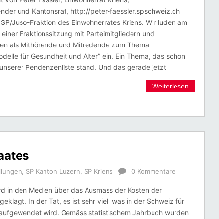
ender und Kantonsrat, http://peter-faessler.spschweiz.ch
 SP/Juso-Fraktion des Einwohnerrates Kriens. Wir luden am
 einer Fraktionssitzung mit Parteimitgliedern und
en als Mithörende und Mitredende zum Thema
delle für Gesundheit und Alter” ein. Ein Thema, das schon
 unserer Pendenzenliste stand. Und das gerade jetzt
Weiterlesen
aates
ilungen
,
SP Kanton Luzern
,
SP Kriens
0 Kommentare
rd in den Medien über das Ausmass der Kosten der
geklagt. In der Tat, es ist sehr viel, was in der Schweiz für
aufgewendet wird. Gemäss statistischem Jahrbuch wurden