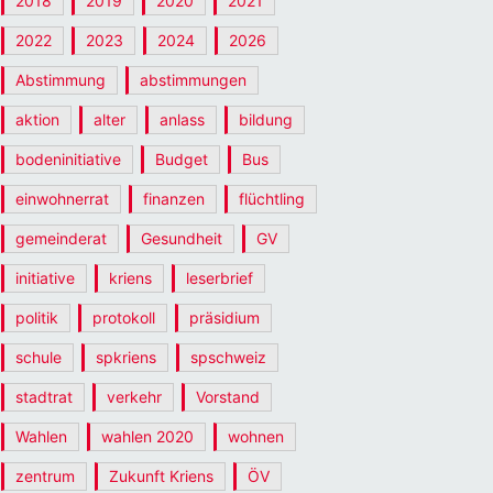
2018
2019
2020
2021
2022
2023
2024
2026
Abstimmung
abstimmungen
aktion
alter
anlass
bildung
bodeninitiative
Budget
Bus
einwohnerrat
finanzen
flüchtling
gemeinderat
Gesundheit
GV
initiative
kriens
leserbrief
politik
protokoll
präsidium
schule
spkriens
spschweiz
stadtrat
verkehr
Vorstand
Wahlen
wahlen 2020
wohnen
zentrum
Zukunft Kriens
ÖV