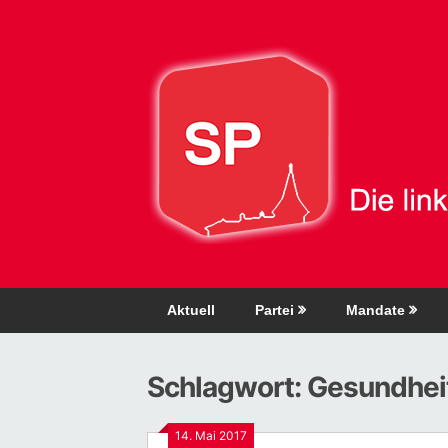
Direkt
zum
Inhalt
Aktuell
Partei
Mandate
Schlagwort:
Gesundhei
14. Mai 2017