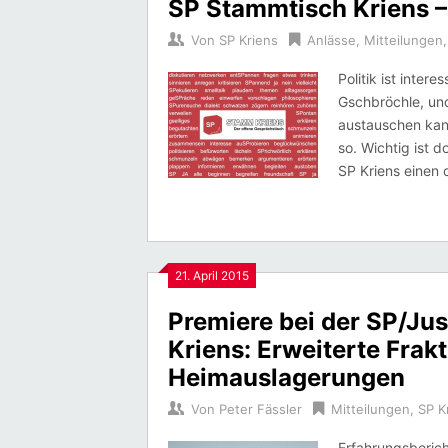
SP Stammtisch Kriens –
Von
SP Kriens
Anlässe
,
Mitteilungen
Politik ist inter
Gschbröchle, un
austauschen kan
so. Wichtig ist d
SP Kriens einen 
21. April 2015
Premiere bei der SP/Ju
Kriens: Erweiterte Fra
Heimauslagerungen
Von
Peter Fässler
Mitteilungen
,
SP K
Erfahrungsberich