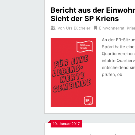
Bericht aus der Einwoh
Sicht der SP Kriens
Von
Urs Bücheler
Einwohnerrat
,
Krie
An der ER-Sitzun
Spörri hatte ei
Quartiervereinen
intakte Quartier
entscheidend sin
prüfen, ob
10. Januar 2017