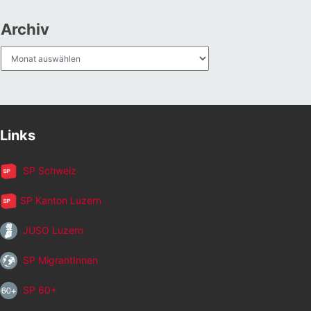
Archiv
Archiv
Links
SP Schweiz
SP Kanton Luzern
JUSO Luzern
SP MigrantInnen
SP 60+