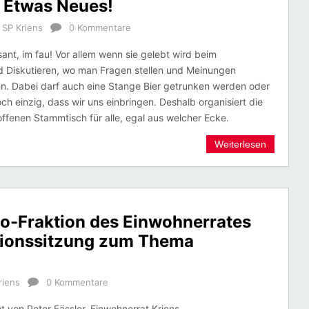
 Etwas Neues!
,
SP Kriens
0 Kommentare
essant, im fau! Vor allem wenn sie gelebt wird beim
d Diskutieren, wo man Fragen stellen und Meinungen
n. Dabei darf auch eine Stange Bier getrunken werden oder
och einzig, dass wir uns einbringen. Deshalb organisiert die
offenen Stammtisch für alle, egal aus welcher Ecke.
Weiterlesen
so-Fraktion des Einwohnerrates
ktionssitzung zum Thema
riens
0 Kommentare
t von Peter Fässler, Einwohnerrat Kriens,