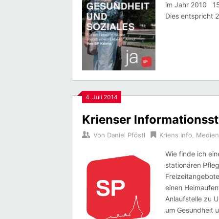
im Jahr 2010 153
Dies entspricht 
4. Juli 2014
Krienser Informationsst
Von
Daniel Pföstl
Kriens Info
,
Medien
Wie finde ich ei
stationären Pfle
Freizeitangebote
einen Heimaufent
Anlaufstelle zu
um Gesundheit un