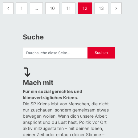
Seitennummerierung
1
…
10
11
12
13
der
Beiträge
Suche
Mach mit
Für ein sozial gerechtes und
klimaverträgliches Kriens.
Die SP Kriens lebt von Menschen, die nicht
nur zuschauen, sondern gemeinsam etwas
bewegen wollen. Wenn dich unsere Arbeit
anspricht und du Lust hast, Politik vor Ort
aktiv mitzugestalten – mit deinen Ideen,
deiner Zeit oder einfach deiner Stimme –