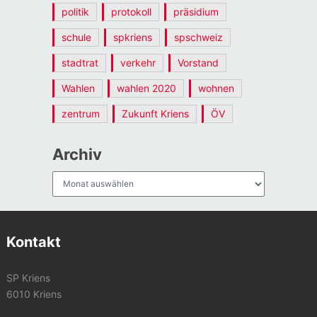
politik
protokoll
präsidium
schule
spkriens
spschweiz
stadtrat
verkehr
Vorstand
Wahlen
wahlen 2020
wohnen
zentrum
Zukunft Kriens
ÖV
Archiv
Archiv
Kontakt
SP Kriens
6010 Kriens