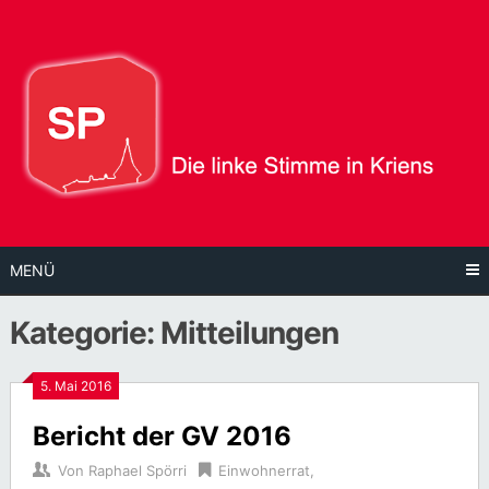
Direkt
zum
Inhalt
MENÜ
Kategorie:
Mitteilungen
5. Mai 2016
Bericht der GV 2016
Von
Raphael Spörri
Einwohnerrat
,