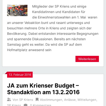
Mitglieder der SP Kriens und einige
Kandidatinnen und Kandidaten für
die Einwohnerratswahlen am 1. Mai waren
an unserer Veloaktion bunt und rasant unterwegs und
besuchten mehrere Orte in Kriens und zeigten sich der
Bevölkerung. Dabei entstanden interessante Begegnungen
und spannende Diskussionen. Bereits am nächsten
Samstag geht es weiter. Da wird die SP auf dem
Hofmattplatz anwesend sein
Weiterlesen
13. Februar 2016
JA zum Krienser Budget –
Standaktion am 13.2.2016
Von
SP Kriens
Abstimmungen
,
Anlässe
,
Mitteilungen
,
SP Kriens
0 Kommentare