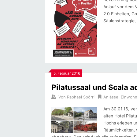
Anlauf vor dem V
2.0 Einheiten, G
Säulenstrategie,
5. Februar 2016
Pilatussaal und Scala a
Von
Raphael Spörri
Anlässe
,
Einwohn
Am 30.01.16, ver
alten Hotel Pilat
Hochs erleben un
Räumlichkeiten, 
abgebaut. Dazu sind wir alle aufgerufen,