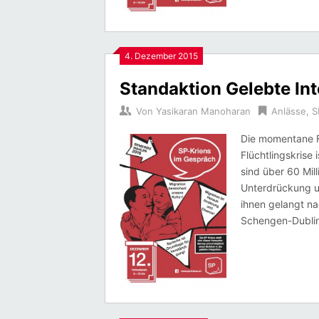
4. Dezember 2015
Standaktion Gelebte Int
Von
Yasikaran Manoharan
Anlässe
,
S
Die momentane F
Flüchtlingskrise
sind über 60 Mil
Unterdrückung un
ihnen gelangt na
Schengen-Dublin