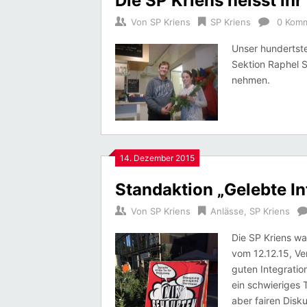
Die SP Kriens heisst ih
Von
SP Kriens
SP Kriens
0 Kom
Unser hundertste
Sektion Raphel 
nehmen.
14. Dezember 2015
Standaktion „Gelebte In
Von
SP Kriens
Anlässe
,
SP Kriens
Die SP Kriens wa
vom 12.12.15, Ve
guten Integratio
ein schwieriges 
aber fairen Disk