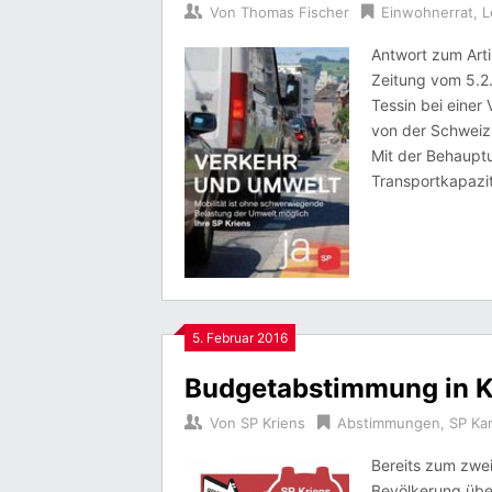
Von
Thomas Fischer
Einwohnerrat
,
L
Antwort zum Arti
Zeitung vom 5.2
Tessin bei einer
von der Schweiz
Mit der Behauptu
Transportkapazi
5. Februar 2016
Budgetabstimmung in K
Von
SP Kriens
Abstimmungen
,
SP Ka
Bereits zum zwei
Bevölkerung übe