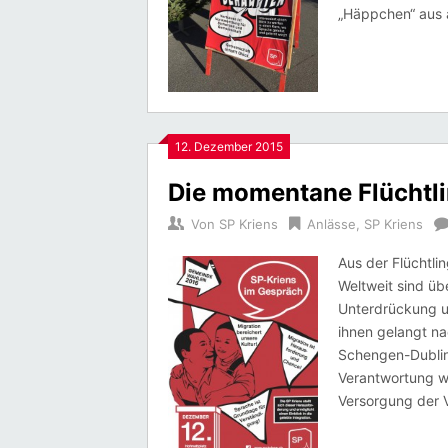
„Häppchen“ aus 
12. Dezember 2015
Die momentane Flüchtli
Von
SP Kriens
Anlässe
,
SP Kriens
Aus der Flüchtli
Weltweit sind üb
Unterdrückung un
ihnen gelangt na
Schengen-Dublin
Verantwortung w
Versorgung der V