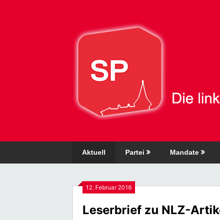
Direkt
zum
Inhalt
Aktuell
Partei
Mandate
12. Februar 2016
Leserbrief zu NLZ-Artike