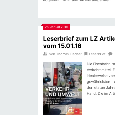
26. Januar 2016
Leserbrief zum LZ Arti
vom 15.01.16
Von
Thomas Fischer
Leserbrief
Die Eisenbahn is
Verkehrsmittel. 
idealerweise vor
gewährleisten – 
der letzten Jahr
Hand. Die im Art