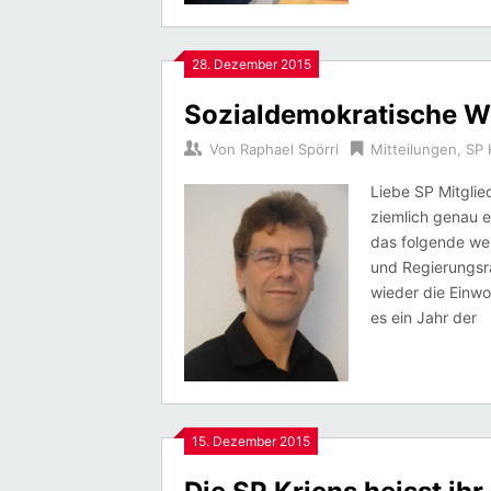
28. Dezember 2015
Sozialdemokratische We
Von
Raphael Spörri
Mitteilungen
,
SP 
Liebe SP Mitglie
ziemlich genau e
das folgende we
und Regierungsra
wieder die Einwo
es ein Jahr der
15. Dezember 2015