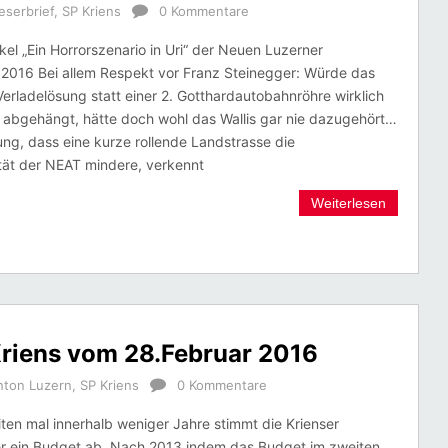
eserbrief
,
SP Kriens
0 Kommentare
kel „Ein Horrorszenario in Uri“ der Neuen Luzerner
.2016 Bei allem Respekt vor Franz Steinegger: Würde das
 Verladelösung statt einer 2. Gotthardautobahnröhre wirklich
 abgehängt, hätte doch wohl das Wallis gar nie dazugehört…
ng, dass eine kurze rollende Landstrasse die
tät der NEAT mindere, verkennt
Weiterlesen
riens vom 28.Februar 2016
nton Luzern
,
SP Kriens
0 Kommentare
ten mal innerhalb weniger Jahre stimmt die Krienser
r ein Budget ab. Nach 2013 indem das Budget im zweiten