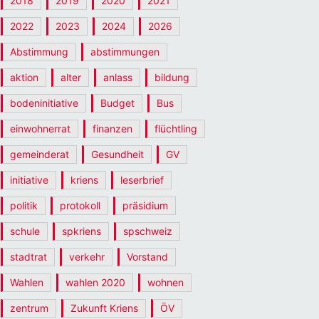
2018
2019
2020
2021
2022
2023
2024
2026
Abstimmung
abstimmungen
aktion
alter
anlass
bildung
bodeninitiative
Budget
Bus
einwohnerrat
finanzen
flüchtling
gemeinderat
Gesundheit
GV
initiative
kriens
leserbrief
politik
protokoll
präsidium
schule
spkriens
spschweiz
stadtrat
verkehr
Vorstand
Wahlen
wahlen 2020
wohnen
zentrum
Zukunft Kriens
ÖV