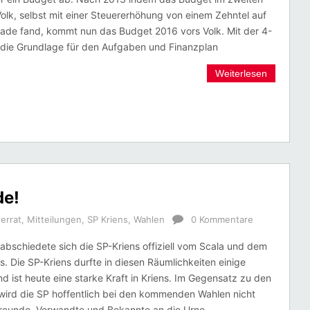
olk, selbst mit einer Steuererhöhung von einem Zehntel auf
nade fand, kommt nun das Budget 2016 vors Volk. Mit der 4-
 die Grundlage für den Aufgaben und Finanzplan
Weiterlesen
de!
errat
,
Mitteilungen
,
SP Kriens
,
Wahlen
0 Kommentare
abschiedete sich die SP-Kriens offiziell vom Scala und dem
us. Die SP-Kriens durfte in diesen Räumlichkeiten einige
d ist heute eine starke Kraft in Kriens. Im Gegensatz zu den
wird die SP hoffentlich bei den kommenden Wahlen nicht
 Freunde, Verwandte und Bekannte an die Urne